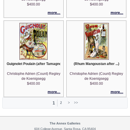
$400.00
$400.00
more...
more...
Guignolet Poulain (after Tamagno)
(Rhum Mangoustan after ...)
Christophe Adrien (Count) Regley
Christophe Adrien (Count) Regley
de Koenigsegg
de Koenigsegg
$400.00
$400.00
more...
more...
1
2
>
>>
The Annex Galleries
604 College Avenue, Santa Rosa, CA 95404