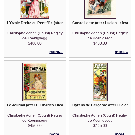
L'Ovale Droite ou Rectifiée (after Henri Boulanger Gray)
Cacao Lacté (after Lucien Lefévre)
Christophe Adrien (Count) Regley
Christophe Adrien (Count) Regley
de Koenigsegg
de Koenigsegg
$400.00
$400.00
more...
more...
Le Journal (after E. Charles Lucas)
Cyrano de Bergerac after Lucien Met
Christophe Adrien (Count) Regley
Christophe Adrien (Count) Regley
de Koenigsegg
de Koenigsegg
$450.00
$425.00
more...
more...