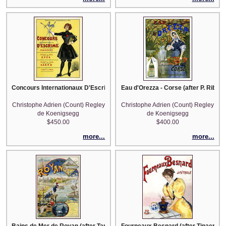
Concours Internationaux D'Escrime - after Jean de Paleologue (PAL)
Eau d'Orezza - Corse (after P. Ribera
Christophe Adrien (Count) Regley
Christophe Adrien (Count) Regley
de Koenigsegg
de Koenigsegg
$450.00
$400.00
more...
more...
Bains de Mer de Royan (after Tamagno)
Fourneaux Besnard (after Tinaere)