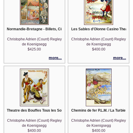
Normandie-Bretagne - Billets, Circulaires, ou d'Aller et Retour (after Paul 
Les Sables d'Olonne Casino Theatre 
Christophe Adrien (Count) Regley
Christophe Adrien (Count) Regley
de Koenigsegg
de Koenigsegg
$425.00
$400.00
more...
more...
Theatre des Bouffes Tous les Soirs (after Pal)
Chemins de fer P.L.M. / La Turbie (af
Christophe Adrien (Count) Regley
Christophe Adrien (Count) Regley
de Koenigsegg
de Koenigsegg
$400.00
$400.00