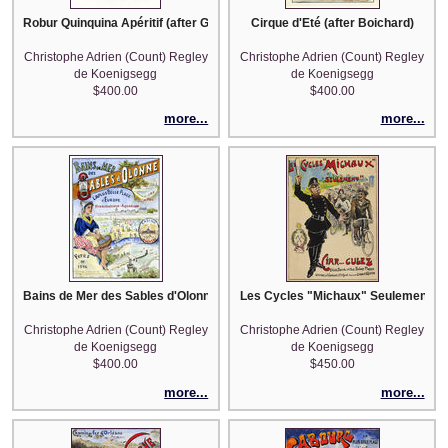
Robur Quinquina Apéritif (after Guillaume)
Cirque d'Eté (after Boichard)
Christophe Adrien (Count) Regley
Christophe Adrien (Count) Regley
de Koenigsegg
de Koenigsegg
$400.00
$400.00
more...
more...
Bains de Mer des Sables d'Olonne
Les Cycles "Michaux" Seulement (af
Christophe Adrien (Count) Regley
Christophe Adrien (Count) Regley
de Koenigsegg
de Koenigsegg
$400.00
$450.00
more...
more...