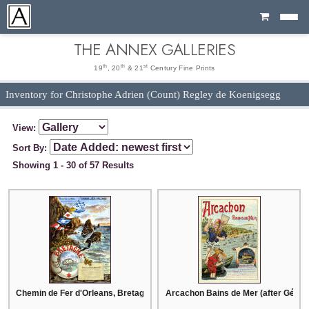
Cart
THE ANNEX GALLERIES
th
th
st
19
, 20
& 21
Century Fine Prints
Inventory for Christophe Adrien (Count) Regley de Koenigsegg
View:
Sort By:
Showing 1 - 30 of 57 Results
Chemin de Fer d'Orleans, Bretagne (after Hugo d'Alesi)
Arcachon Bains de Mer (after Géach