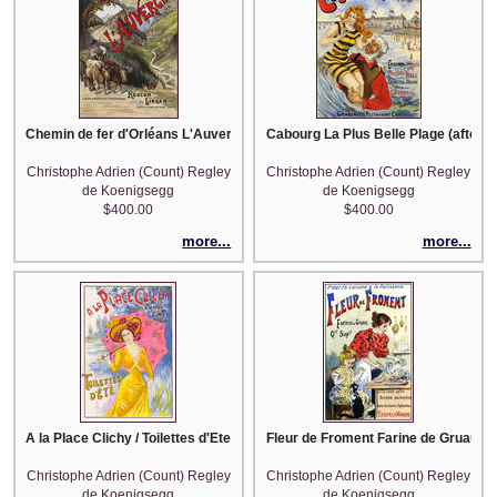
Chemin de fer d'Orléans L'Auvergne (after Hugo d'Alesi)
Cabourg La Plus Belle Plage (after E
Christophe Adrien (Count) Regley
Christophe Adrien (Count) Regley
de Koenigsegg
de Koenigsegg
$400.00
$400.00
more...
more...
A la Place Clichy / Toilettes d'Ete (after LEM)
Fleur de Froment Farine de Gruau (a
Christophe Adrien (Count) Regley
Christophe Adrien (Count) Regley
de Koenigsegg
de Koenigsegg