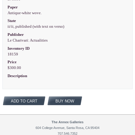
Paper
Antique-white wove.
State
ii/ii, published (with text on verso)
Publisher
Le Charivari: Actualities
Inventory ID
18159
Price
$300.00
Description
ADD TO CART
BUY NOW
The Annex Galleries
604 College Avenue, Santa Rosa, CA 95404
707.546.7352