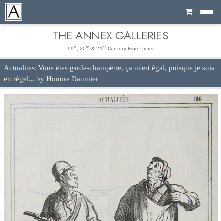
Cart
THE ANNEX GALLERIES
th
th
st
19
, 20
& 21
Century Fine Prints
Actualites: Vous êtes garde-champêtre, ça m'est ègal, puisque je suis
en règel... by Honore Daumier