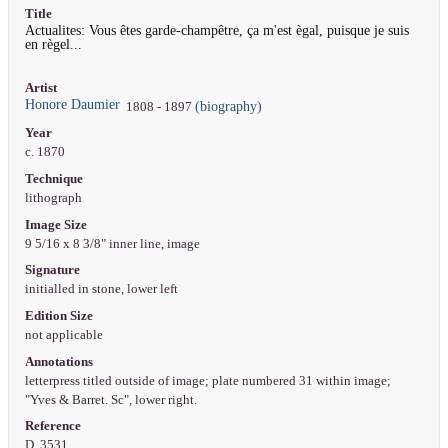
Title
Actualites: Vous êtes garde-champêtre, ça m'est ègal, puisque je suis
en règel...
Artist
Honore Daumier
(biography)
1808 - 1897
Year
c. 1870
Technique
lithograph
Image Size
9 5/16 x 8 3/8" inner line, image
Signature
initialled in stone, lower left
Edition Size
not applicable
Annotations
letterpress titled outside of image; plate numbered 31 within image;
"Yves & Barret. Sc", lower right.
Reference
D. 3531