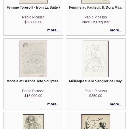
Femme Torero II - from La Suite Vollard
Femme au Fauteuil, II: Dora Maar (
Pablo Picasso
Pablo Picasso
$50,000.00
Price On Request
more...
more...
Modele et Grande Tete Sculptee, I - from La Suite Vollard
Méléagre tue le Sanglier de Calydon 
Pablo Picasso
Pablo Picasso
$15,000.00
$350.00
more...
more...