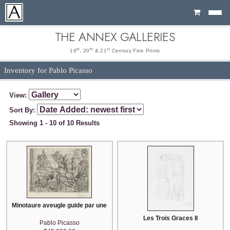
Cart
THE ANNEX GALLERIES
th
th
st
19
, 20
& 21
Century Fine Prints
Inventory for Pablo Picasso
View:
Sort By:
Showing 1 - 10 of 10 Results
Minotaure aveugle guide par une Fillette, III
Les Trois Graces II
Pablo Picasso